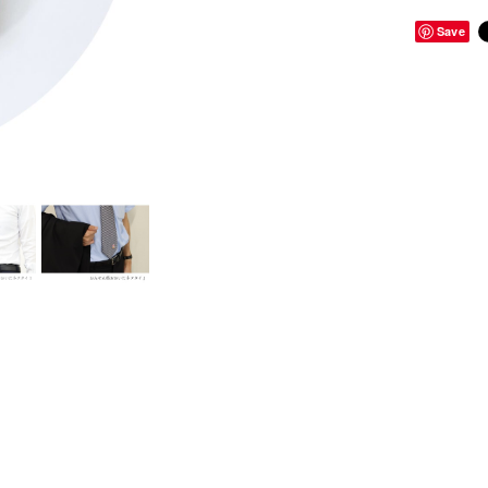
Save
。