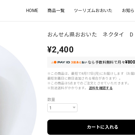
HOME
商品一覧
ツーリズムおおいた
お知ら
おんせん県おおいた ネクタイ D
¥2,400
¥80
なら
手数料無料で
月々
※この商品は、最短で8月17日(月)にお届けします（お
最短到着日に数日追加される場合があります）。
※この商品は5点までのご注文とさせていただきます。
※別途送料がかかります。
送料を確認する
数量
カートに入れる