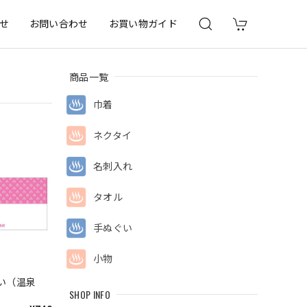
せ
お問い合わせ
お買い物ガイド
商品一覧
巾着
ネクタイ
名刺入れ
タオル
手ぬぐい
小物
い（温泉
SHOP INFO