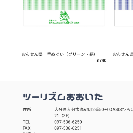
おんせん県 手ぬぐい（グリーン・緑）
おんせん
¥740
住所
大分県大分市高砂町2番50号 OASISひろ
21（3F）
TEL
097-536-6250
FAX
097-536-6251