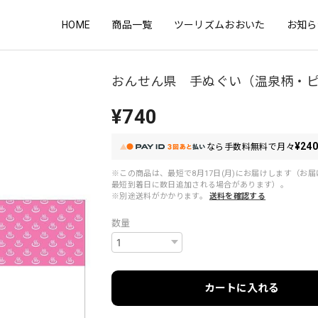
HOME
商品一覧
ツーリズムおおいた
お知ら
おんせん県 手ぬぐい（温泉柄・
¥740
¥24
なら
手数料無料で
月々
※この商品は、最短で8月17日(月)にお届けします（お
最短到着日に数日追加される場合があります）。
※別途送料がかかります。
送料を確認する
数量
カートに入れる