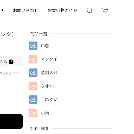
せ
お問い合わせ
お買い物ガイド
商品一覧
ピンク）
巾着
ネクタイ
0
から
名刺入れ
届け先によって、
タオル
手ぬぐい
小物
SHOP INFO