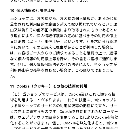
を負わない場合は、この限りではありません。
10. 個人情報の利用停止等
当ショップは、お客様から、お客様の個人情報が、あらかじめ
公表された利用目的の範囲を超えて取り扱われているという理
由又は偽りその他不正の手段により取得されたものであるとい
う理由により、個人情報保護法の定めに基づきその利用の停止
又は消去（以下「利用停止等」といいます。）を求められた場
合において、そのご請求に理由があることが判明した場合に
は、お客様ご本人からのご請求であることを確認の上で、遅滞
なく個人情報の利用停止等を行い、その旨をお客様に通知しま
す。但し、個人情報保護法その他の法令により、当ショップが
利用停止等の義務を負わない場合は、この限りではありませ
ん。
11. Cookie（クッキー）その他の技術の利用
（１） 当ショップのサービスは、Cookie及びこれに類する技
術を利用することがあります。これらの技術は、当ショップに
よる当ショップのサービスの利用状況等の把握に役立ち、サー
ビス向上に資するものです。Cookieを無効化されたいユーザー
は、ウェブブラウザの設定を変更することによりCookieを無効
化することができます。但し、Cookieを無効化すると、当ショ
ップのサービスの一部の機能をご利用いただけなくなる場合が