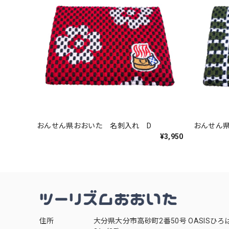
おんせん県おおいた 名刺入れ D
おんせん
¥3,950
住所
大分県大分市高砂町2番50号 OASISひろ