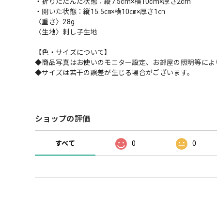
・折りたたんだ状態：縦7.5cm×横10cm×厚さ2cm
・開いた状態：縦15.5㎝×横10㎝×厚さ1㎝
〈重さ〉28g
〈生地〉刺し子生地
【色・サイズについて】
◆商品写真はお使いのモニター設定、お部屋の照明等によ
◆サイズは若干の誤差が生じる場合がございます。
ショップの評価
すべて
0
0