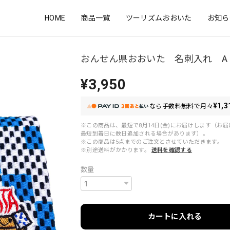
HOME
商品一覧
ツーリズムおおいた
お知ら
おんせん県おおいた 名刺入れ A
¥3,950
¥1,3
なら
手数料無料で
月々
※この商品は、最短で8月14日(金)にお届けします（お
最短到着日に数日追加される場合があります）。
※この商品は5点までのご注文とさせていただきます。
※別途送料がかかります。
送料を確認する
数量
カートに入れる