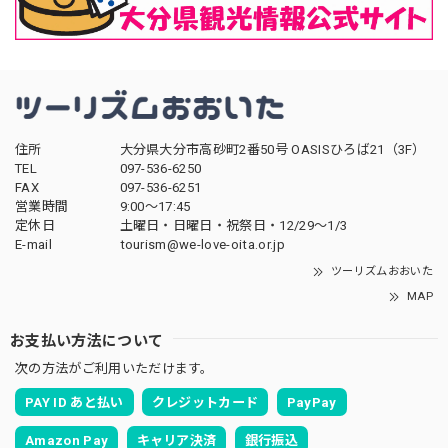
住所
大分県大分市高砂町2番50号 OASISひろば21（3F）
TEL
097-536-6250
FAX
097-536-6251
営業時間
9:00～17:45
定休日
土曜日・日曜日・祝祭日・12/29～1/3
E-mail
tourism@we-love-oita.or.jp
ツーリズムおおいた
MAP
お支払い方法について
次の方法がご利用いただけます。
PAY ID あと払い
クレジットカード
PayPay
Amazon Pay
キャリア決済
銀行振込