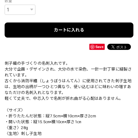
数量
カートに入れる
Save
刺子織の手づくりの名刺入れです。
大分で企画・デザインされ、大分の水で染色、一針一針丁寧に縫製さ
れています。
古くから消防半纏（しょうぼうはんてん）に使用されてきた刺子生地
は、生地の出柄が一つひとつ異なり、使い込むほどに味わいの増すあ
なただけの名刺入れとなります。
軽くて丈夫で、中芯入りで名刺が折れ曲がる心配はありません。
〈サイズ〉
・折りたたんだ状態：縦7.5cm×横10cm×厚さ2cm
・開いた状態：縦15.5㎝×横10㎝×厚さ1㎝
〈重さ〉28g
〈生地〉刺し子生地