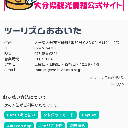
住所
大分県大分市高砂町2番50号 OASISひろば21（3F）
TEL
097-536-6250
FAX
097-536-6251
営業時間
9:00～17:45
定休日
土曜日・日曜日・祝祭日・12/29～1/3
E-mail
tourism@we-love-oita.or.jp
ツーリズムおおいた
MAP
お支払い方法について
次の方法がご利用いただけます。
PAY ID あと払い
クレジットカード
PayPay
Amazon Pay
キャリア決済
銀行振込