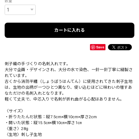
数量
カートに入れる
Save
刺子織の手づくりの名刺入れです。
大分で企画・デザインされ、大分の水で染色、一針一針丁寧に縫製さ
れています。
古くから消防半纏（しょうぼうはんてん）に使用されてきた刺子生地
は、生地の出柄が一つひとつ異なり、使い込むほどに味わいの増すあ
なただけの名刺入れとなります。
軽くて丈夫で、中芯入りで名刺が折れ曲がる心配はありません。
〈サイズ〉
・折りたたんだ状態：縦7.5cm×横10cm×厚さ2cm
・開いた状態：縦15.5㎝×横10㎝×厚さ1㎝
〈重さ〉28g
〈生地〉刺し子生地