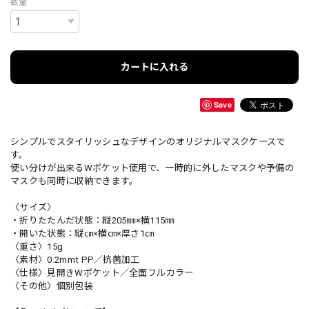
数量
カートに入れる
Save
シンプルでスタイリッシュなデザインのオリジナルマスクケースで
す。
使い分けが出来るWポケット使用で、一時的に外したマスクや予備の
マスクも同時に収納できます。
〈サイズ〉
・折りたたんだ状態：縦205㎜×横115㎜
・開いた状態：縦㎝×横㎝×厚さ1㎝
〈重さ〉15g
〈素材〉0.2mmt PP／抗菌加工
〈仕様〉見開きWポケット／全面フルカラー
〈その他〉個別包装