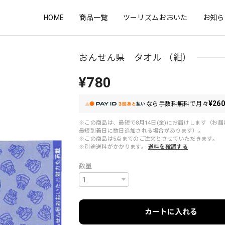
HOME
商品一覧
ツーリズムおおいた
お知ら
おんせん県 タオル （紺）
¥780
¥26
なら
手数料無料で
月々
※この商品は、最短で8月14日(金)にお届けします（お
最短到着日に数日追加される場合があります）。
※この商品は5点までのご注文とさせていただきます。
※別途送料がかかります。
送料を確認する
数量
カートに入れる