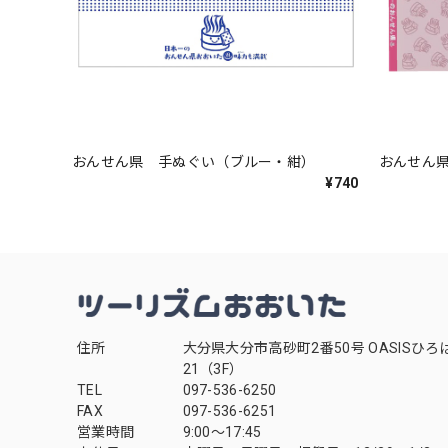
おんせん県 手ぬぐい（ブルー・紺）
おんせん
¥740
住所
大分県大分市高砂町2番50号 OASISひろ
21（3F）
TEL
097-536-6250
FAX
097-536-6251
営業時間
9:00～17:45